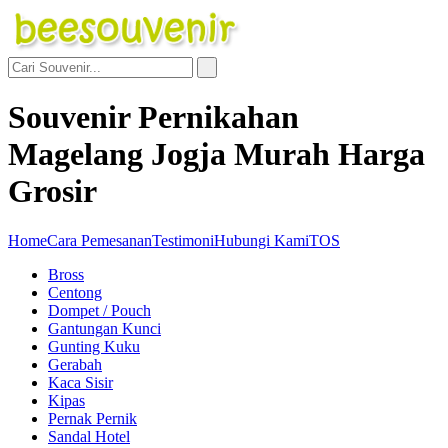
Souvenir Pernikahan
Magelang Jogja Murah Harga
Grosir
Home
Cara Pemesanan
Testimoni
Hubungi Kami
TOS
Bross
Centong
Dompet / Pouch
Gantungan Kunci
Gunting Kuku
Gerabah
Kaca Sisir
Kipas
Pernak Pernik
Sandal Hotel