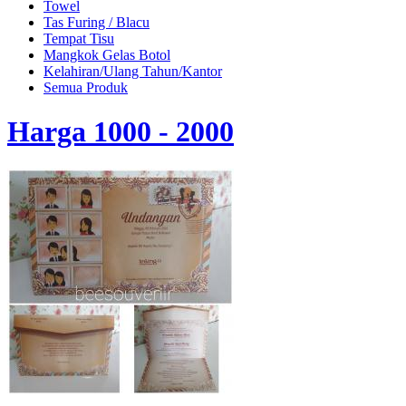
Towel
Tas Furing / Blacu
Tempat Tisu
Mangkok Gelas Botol
Kelahiran/Ulang Tahun/Kantor
Semua Produk
Harga 1000 - 2000