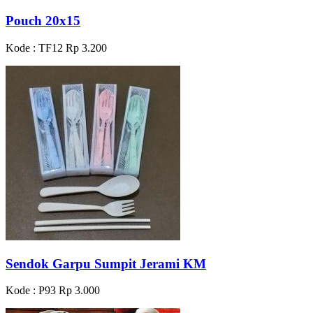
Pouch 20x15
Kode : TF12
Rp 3.200
Sendok Garpu Sumpit Jerami KM
Kode : P93
Rp 3.000