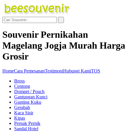
Souvenir Pernikahan
Magelang Jogja Murah Harga
Grosir
Home
Cara Pemesanan
Testimoni
Hubungi Kami
TOS
Bross
Centong
Dompet / Pouch
Gantungan Kunci
Gunting Kuku
Gerabah
Kaca Sisir
Kipas
Pernak Pernik
Sandal Hotel