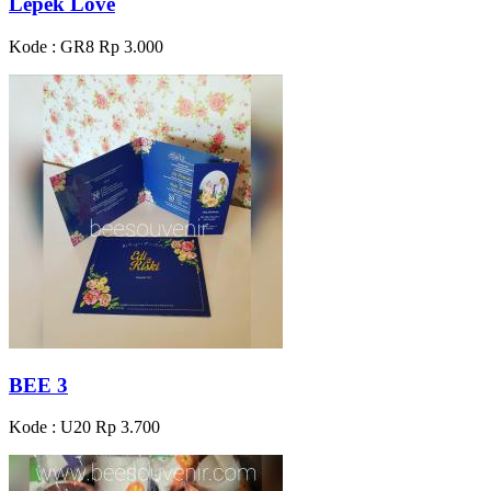
Lepek Love
Kode : GR8
Rp 3.000
BEE 3
Kode : U20
Rp 3.700