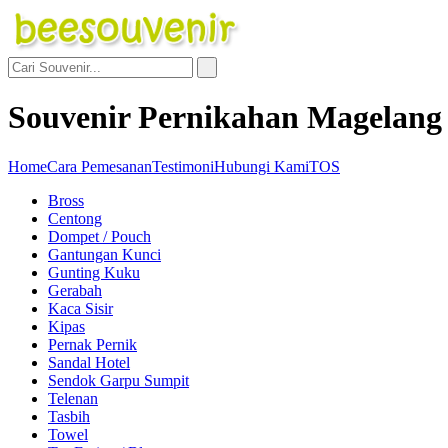
Souvenir Pernikahan Magelang
Home
Cara Pemesanan
Testimoni
Hubungi Kami
TOS
Bross
Centong
Dompet / Pouch
Gantungan Kunci
Gunting Kuku
Gerabah
Kaca Sisir
Kipas
Pernak Pernik
Sandal Hotel
Sendok Garpu Sumpit
Telenan
Tasbih
Towel