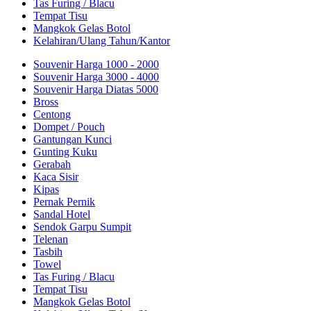
Tas Furing / Blacu
Tempat Tisu
Mangkok Gelas Botol
Kelahiran/Ulang Tahun/Kantor
Souvenir Harga 1000 - 2000
Souvenir Harga 3000 - 4000
Souvenir Harga Diatas 5000
Bross
Centong
Dompet / Pouch
Gantungan Kunci
Gunting Kuku
Gerabah
Kaca Sisir
Kipas
Pernak Pernik
Sandal Hotel
Sendok Garpu Sumpit
Telenan
Tasbih
Towel
Tas Furing / Blacu
Tempat Tisu
Mangkok Gelas Botol