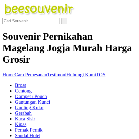
Souvenir Pernikahan
Magelang Jogja Murah Harga
Grosir
Home
Cara Pemesanan
Testimoni
Hubungi Kami
TOS
Bross
Centong
Dompet / Pouch
Gantungan Kunci
Gunting Kuku
Gerabah
Kaca Sisir
Kipas
Pernak Pernik
Sandal Hotel