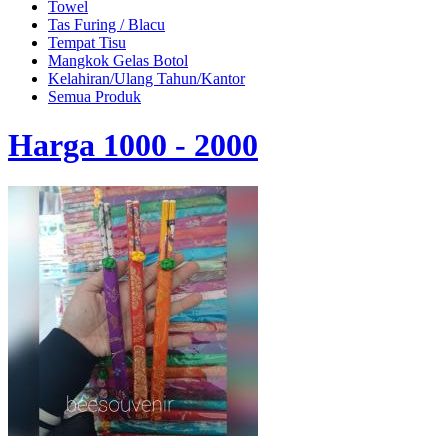
Towel
Tas Furing / Blacu
Tempat Tisu
Mangkok Gelas Botol
Kelahiran/Ulang Tahun/Kantor
Semua Produk
Harga 1000 - 2000