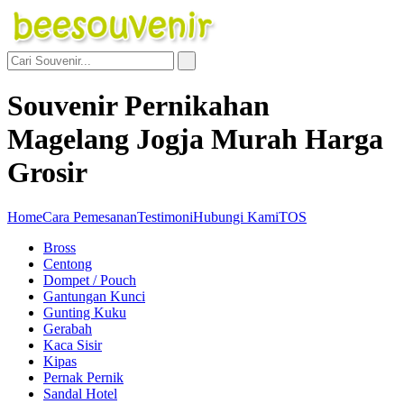
Souvenir Pernikahan
Magelang Jogja Murah Harga
Grosir
Home
Cara Pemesanan
Testimoni
Hubungi Kami
TOS
Bross
Centong
Dompet / Pouch
Gantungan Kunci
Gunting Kuku
Gerabah
Kaca Sisir
Kipas
Pernak Pernik
Sandal Hotel