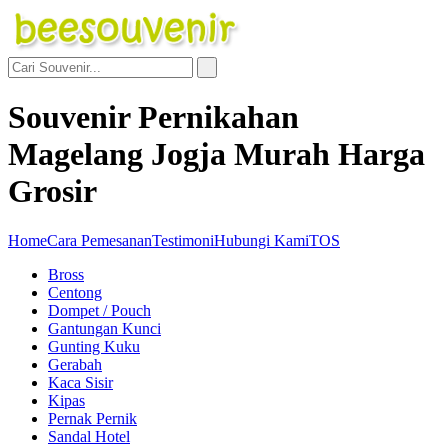
Souvenir Pernikahan
Magelang Jogja Murah Harga
Grosir
Home
Cara Pemesanan
Testimoni
Hubungi Kami
TOS
Bross
Centong
Dompet / Pouch
Gantungan Kunci
Gunting Kuku
Gerabah
Kaca Sisir
Kipas
Pernak Pernik
Sandal Hotel