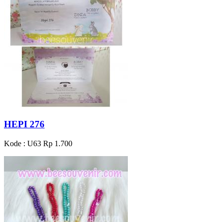
HEPI 276
Kode : U63
Rp 1.700