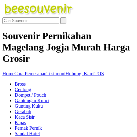
Souvenir Pernikahan
Magelang Jogja Murah Harga
Grosir
Home
Cara Pemesanan
Testimoni
Hubungi Kami
TOS
Bross
Centong
Dompet / Pouch
Gantungan Kunci
Gunting Kuku
Gerabah
Kaca Sisir
Kipas
Pernak Pernik
Sandal Hotel