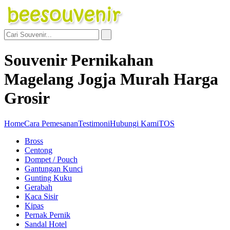
Souvenir Pernikahan
Magelang Jogja Murah Harga
Grosir
Home
Cara Pemesanan
Testimoni
Hubungi Kami
TOS
Bross
Centong
Dompet / Pouch
Gantungan Kunci
Gunting Kuku
Gerabah
Kaca Sisir
Kipas
Pernak Pernik
Sandal Hotel