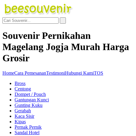
Souvenir Pernikahan
Magelang Jogja Murah Harga
Grosir
Home
Cara Pemesanan
Testimoni
Hubungi Kami
TOS
Bross
Centong
Dompet / Pouch
Gantungan Kunci
Gunting Kuku
Gerabah
Kaca Sisir
Kipas
Pernak Pernik
Sandal Hotel