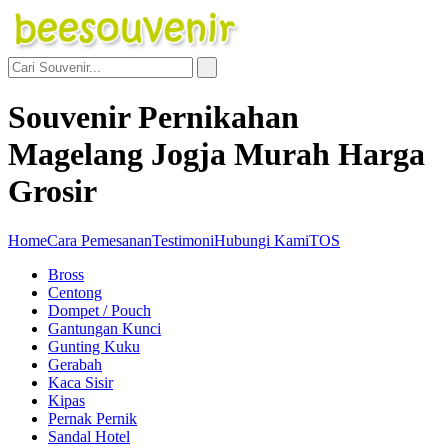
Souvenir Pernikahan
Magelang Jogja Murah Harga
Grosir
Home
Cara Pemesanan
Testimoni
Hubungi Kami
TOS
Bross
Centong
Dompet / Pouch
Gantungan Kunci
Gunting Kuku
Gerabah
Kaca Sisir
Kipas
Pernak Pernik
Sandal Hotel