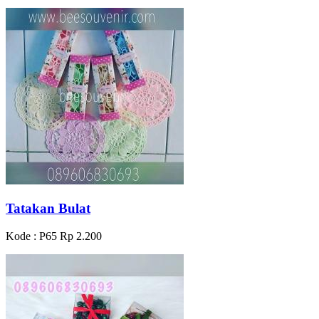
Tatakan Bulat
Kode : P65
Rp 2.200