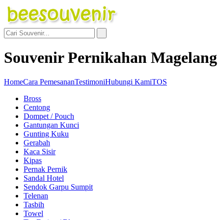
Souvenir Pernikahan Magelang
Home
Cara Pemesanan
Testimoni
Hubungi Kami
TOS
Bross
Centong
Dompet / Pouch
Gantungan Kunci
Gunting Kuku
Gerabah
Kaca Sisir
Kipas
Pernak Pernik
Sandal Hotel
Sendok Garpu Sumpit
Telenan
Tasbih
Towel