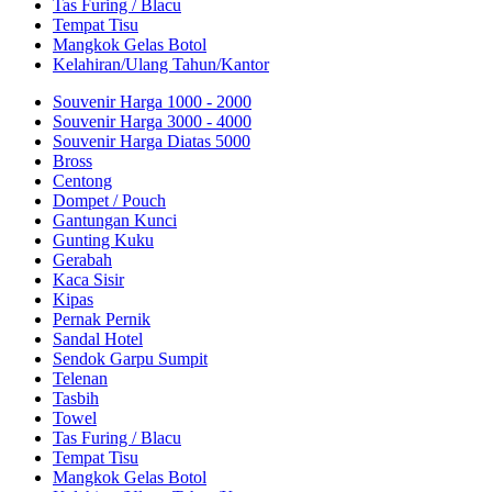
Tas Furing / Blacu
Tempat Tisu
Mangkok Gelas Botol
Kelahiran/Ulang Tahun/Kantor
Souvenir Harga 1000 - 2000
Souvenir Harga 3000 - 4000
Souvenir Harga Diatas 5000
Bross
Centong
Dompet / Pouch
Gantungan Kunci
Gunting Kuku
Gerabah
Kaca Sisir
Kipas
Pernak Pernik
Sandal Hotel
Sendok Garpu Sumpit
Telenan
Tasbih
Towel
Tas Furing / Blacu
Tempat Tisu
Mangkok Gelas Botol