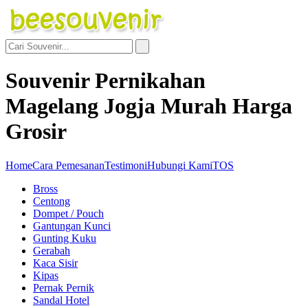
Souvenir Pernikahan
Magelang Jogja Murah Harga
Grosir
Home
Cara Pemesanan
Testimoni
Hubungi Kami
TOS
Bross
Centong
Dompet / Pouch
Gantungan Kunci
Gunting Kuku
Gerabah
Kaca Sisir
Kipas
Pernak Pernik
Sandal Hotel