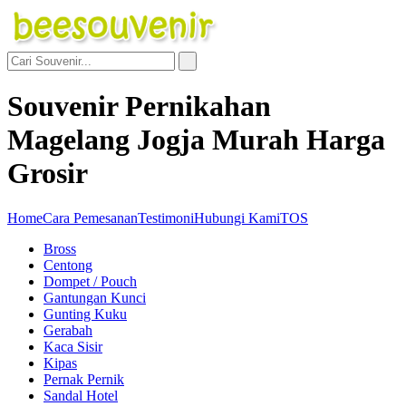
Souvenir Pernikahan
Magelang Jogja Murah Harga
Grosir
Home
Cara Pemesanan
Testimoni
Hubungi Kami
TOS
Bross
Centong
Dompet / Pouch
Gantungan Kunci
Gunting Kuku
Gerabah
Kaca Sisir
Kipas
Pernak Pernik
Sandal Hotel