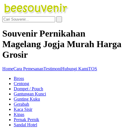
Souvenir Pernikahan
Magelang Jogja Murah Harga
Grosir
Home
Cara Pemesanan
Testimoni
Hubungi Kami
TOS
Bross
Centong
Dompet / Pouch
Gantungan Kunci
Gunting Kuku
Gerabah
Kaca Sisir
Kipas
Pernak Pernik
Sandal Hotel