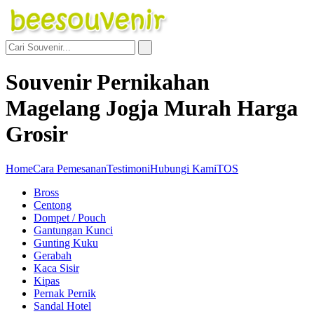
Souvenir Pernikahan
Magelang Jogja Murah Harga
Grosir
Home
Cara Pemesanan
Testimoni
Hubungi Kami
TOS
Bross
Centong
Dompet / Pouch
Gantungan Kunci
Gunting Kuku
Gerabah
Kaca Sisir
Kipas
Pernak Pernik
Sandal Hotel