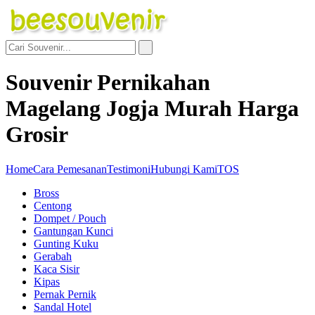
Souvenir Pernikahan
Magelang Jogja Murah Harga
Grosir
Home
Cara Pemesanan
Testimoni
Hubungi Kami
TOS
Bross
Centong
Dompet / Pouch
Gantungan Kunci
Gunting Kuku
Gerabah
Kaca Sisir
Kipas
Pernak Pernik
Sandal Hotel