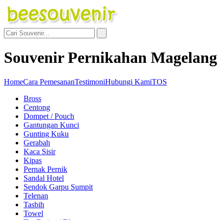
Souvenir Pernikahan Magelang
Home
Cara Pemesanan
Testimoni
Hubungi Kami
TOS
Bross
Centong
Dompet / Pouch
Gantungan Kunci
Gunting Kuku
Gerabah
Kaca Sisir
Kipas
Pernak Pernik
Sandal Hotel
Sendok Garpu Sumpit
Telenan
Tasbih
Towel