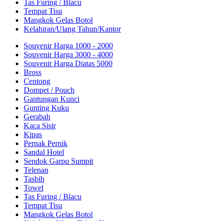
Tas Furing / Blacu
Tempat Tisu
Mangkok Gelas Botol
Kelahiran/Ulang Tahun/Kantor
Souvenir Harga 1000 - 2000
Souvenir Harga 3000 - 4000
Souvenir Harga Diatas 5000
Bross
Centong
Dompet / Pouch
Gantungan Kunci
Gunting Kuku
Gerabah
Kaca Sisir
Kipas
Pernak Pernik
Sandal Hotel
Sendok Garpu Sumpit
Telenan
Tasbih
Towel
Tas Furing / Blacu
Tempat Tisu
Mangkok Gelas Botol