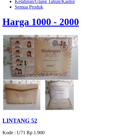
Kelahiran/Ulang Tahun/Kantor
Semua Produk
Harga 1000 - 2000
LINTANG 52
Kode : U71
Rp 1.900