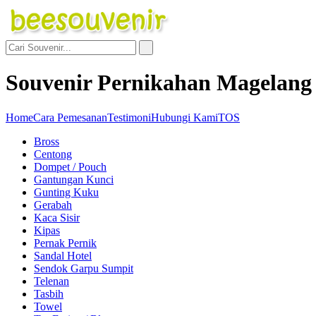
Souvenir Pernikahan Magelang
Home
Cara Pemesanan
Testimoni
Hubungi Kami
TOS
Bross
Centong
Dompet / Pouch
Gantungan Kunci
Gunting Kuku
Gerabah
Kaca Sisir
Kipas
Pernak Pernik
Sandal Hotel
Sendok Garpu Sumpit
Telenan
Tasbih
Towel