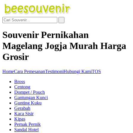
Souvenir Pernikahan
Magelang Jogja Murah Harga
Grosir
Home
Cara Pemesanan
Testimoni
Hubungi Kami
TOS
Bross
Centong
Dompet / Pouch
Gantungan Kunci
Gunting Kuku
Gerabah
Kaca Sisir
Kipas
Pernak Pernik
Sandal Hotel