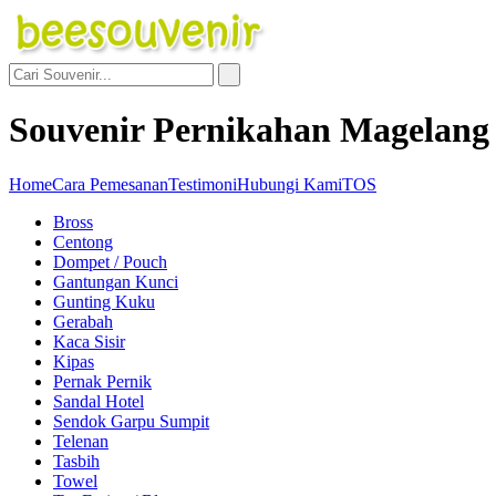
Souvenir Pernikahan Magelang
Home
Cara Pemesanan
Testimoni
Hubungi Kami
TOS
Bross
Centong
Dompet / Pouch
Gantungan Kunci
Gunting Kuku
Gerabah
Kaca Sisir
Kipas
Pernak Pernik
Sandal Hotel
Sendok Garpu Sumpit
Telenan
Tasbih
Towel