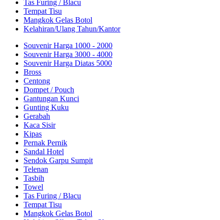
Tas Furing / Blacu
Tempat Tisu
Mangkok Gelas Botol
Kelahiran/Ulang Tahun/Kantor
Souvenir Harga 1000 - 2000
Souvenir Harga 3000 - 4000
Souvenir Harga Diatas 5000
Bross
Centong
Dompet / Pouch
Gantungan Kunci
Gunting Kuku
Gerabah
Kaca Sisir
Kipas
Pernak Pernik
Sandal Hotel
Sendok Garpu Sumpit
Telenan
Tasbih
Towel
Tas Furing / Blacu
Tempat Tisu
Mangkok Gelas Botol